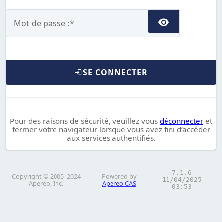
M
ot de passe :
SE CONNECTER
Pour des raisons de sécurité, veuillez vous
déconnecter
et
fermer votre navigateur lorsque vous avez fini d’accéder
aux services authentifiés.
7.1.6
Copyright © 2005–2024
Powered by
11/04/2025
Apereo, Inc.
Apereo CAS
03:53